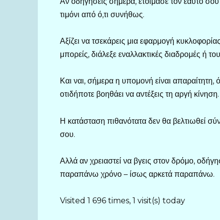
Αν οδηγήσεις σήμερα, ετοίμασε τον εαυτό σο
τιμόνι από ό,τι συνήθως.
Αξίζει να τσεκάρεις μια εφαρμογή κυκλοφορία
μπορείς, διάλεξε εναλλακτικές διαδρομές ή τουλ
Και ναι, σήμερα η υπομονή είναι απαραίτητη, 
οτιδήποτε βοηθάει να αντέξεις τη αργή κίνηση.
Η κατάσταση πιθανότατα δεν θα βελτιωθεί σύντ
σου.
Αλλά αν χρειαστεί να βγεις στον δρόμο, οδήγ
παραπάνω χρόνο – ίσως αρκετά παραπάνω.
Visited 1 696 times, 1 visit(s) today