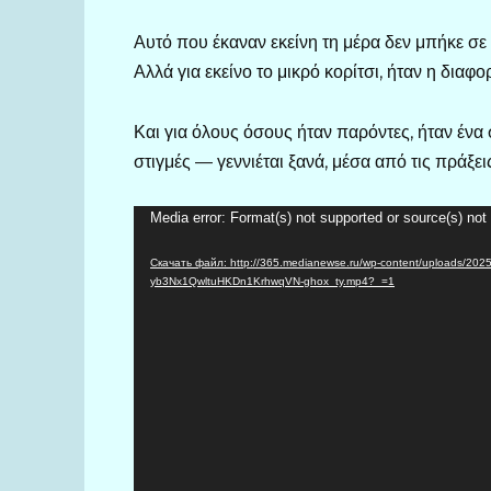
Αυτό που έκαναν εκείνη τη μέρα δεν μπήκε σε 
Αλλά για εκείνο το μικρό κορίτσι, ήταν η διαφ
Και για όλους όσους ήταν παρόντες, ήταν ένα 
στιγμές — γεννιέται ξανά, μέσα από τις πράξε
Видеоплеер
Media error: Format(s) not supported or source(s) not
Скачать файл: http://365.medianewse.ru/wp-content/uploads/
yb3Nx1QwltuHKDn1KrhwqVN-ghox_ty.mp4?_=1