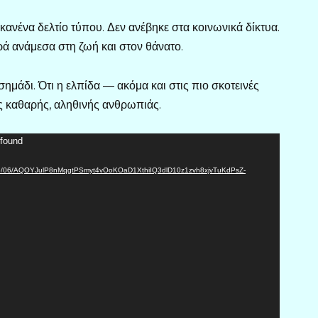
κανένα δελτίο τύπου. Δεν ανέβηκε στα κοινωνικά δίκτυα.
ορά ανάμεσα στη ζωή και στον θάνατο.
σημάδι. Ότι η ελπίδα — ακόμα και στις πιο σκοτεινές
ις καθαρής, αληθινής ανθρωπιάς.
 found
2025/06/AQOYJulP8nMqgtPSmyt4vOoKOaD1XthiIQ3dlD10z1zvh8xjvTuKdPsZ-