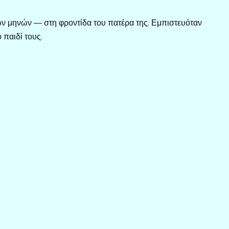
ων μηνών — στη φροντίδα του πατέρα της. Εμπιστευόταν
 παιδί τους.