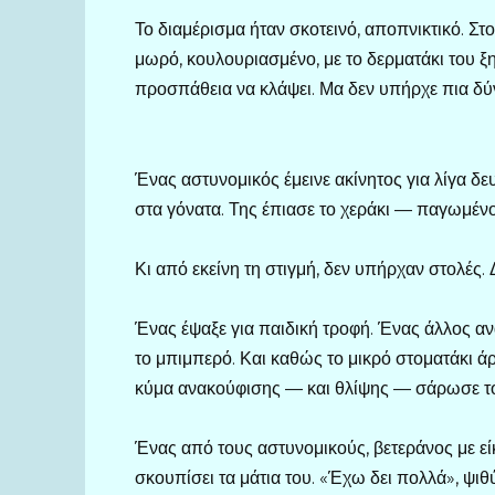
Το διαμέρισμα ήταν σκοτεινό, αποπνικτικό. Στο
μωρό, κουλουριασμένο, με το δερματάκι του ξ
προσπάθεια να κλάψει. Μα δεν υπήρχε πια δύ
Ένας αστυνομικός έμεινε ακίνητος για λίγα δ
στα γόνατα. Της έπιασε το χεράκι — παγωμένο
Κι από εκείνη τη στιγμή, δεν υπήρχαν στολές
Ένας έψαξε για παιδική τροφή. Ένας άλλος α
το μπιμπερό. Και καθώς το μικρό στοματάκι άρ
κύμα ανακούφισης — και θλίψης — σάρωσε το
Ένας από τους αστυνομικούς, βετεράνος με είκ
σκουπίσει τα μάτια του. «Έχω δει πολλά», ψιθύ