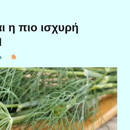
αι η πιο ισχυρή
η