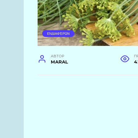
ΕΝΔΙΑΦΈΡΩΝ
АВТОР
П
MARAL
4