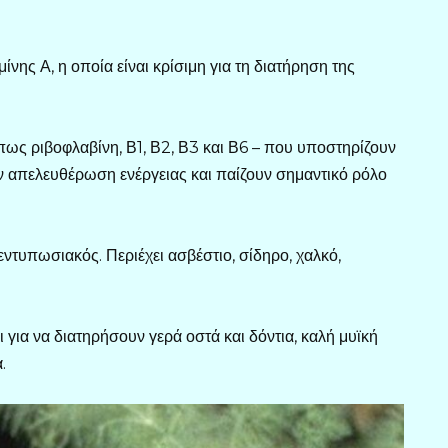
ίνης Α, η οποία είναι κρίσιμη για τη διατήρηση της
πως ριβοφλαβίνη, Β1, Β2, Β3 και Β6 – που υποστηρίζουν
 απελευθέρωση ενέργειας και παίζουν σημαντικό ρόλο
εντυπωσιακός. Περιέχει ασβέστιο, σίδηρο, χαλκό,
ια να διατηρήσουν γερά οστά και δόντια, καλή μυϊκή
.