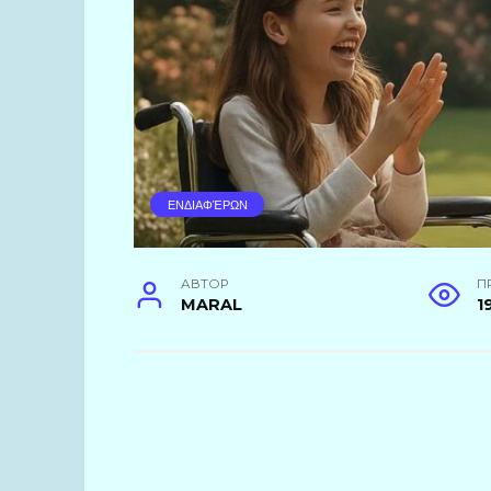
ΕΝΔΙΑΦΈΡΩΝ
АВТОР
П
MARAL
1