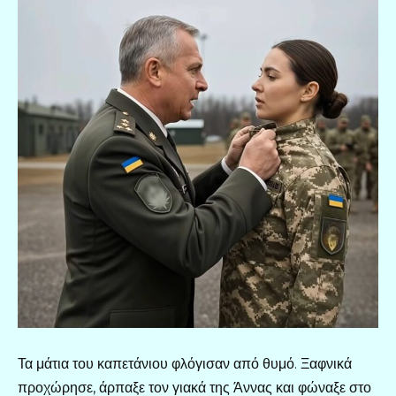
Τα μάτια του καπετάνιου φλόγισαν από θυμό. Ξαφνικά
προχώρησε, άρπαξε τον γιακά της Άννας και φώναξε στο