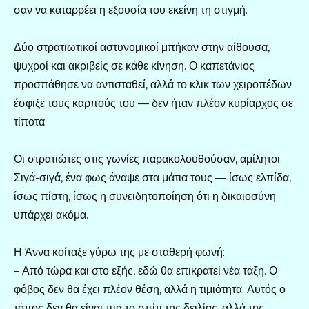
σαν να καταρρέει η εξουσία του εκείνη τη στιγμή.
Δύο στρατιωτικοί αστυνομικοί μπήκαν στην αίθουσα,
ψυχροί και ακριβείς σε κάθε κίνηση. Ο καπετάνιος
προσπάθησε να αντισταθεί, αλλά το κλικ των χειροπέδων
έσφιξε τους καρπούς του — δεν ήταν πλέον κυρίαρχος σε
τίποτα.
Οι στρατιώτες στις γωνίες παρακολουθούσαν, αμίλητοι.
Σιγά-σιγά, ένα φως άναψε στα μάτια τους — ίσως ελπίδα,
ίσως πίστη, ίσως η συνειδητοποίηση ότι η δικαιοσύνη
υπάρχει ακόμα.
Η Άννα κοίταξε γύρω της με σταθερή φωνή:
– Από τώρα και στο εξής, εδώ θα επικρατεί νέα τάξη. Ο
φόβος δεν θα έχει πλέον θέση, αλλά η τιμιότητα. Αυτός ο
τόπος δεν θα είναι πια το σπίτι της δειλίας, αλλά της