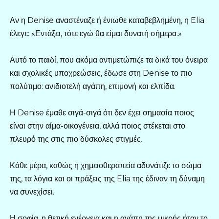
Αν η Denise αναστέναζε ή ένιωθε καταβεβλημένη, η Elia
έλεγε: «Εντάξει, τότε εγώ θα είμαι δυνατή σήμερα.»
Αυτό το παιδί, που ακόμα αντιμετώπιζε τα δικά του όνειρα
και σχολικές υποχρεώσεις, έδωσε στη Denise το πιο
πολύτιμο: ανιδιοτελή αγάπη, επιμονή και ελπίδα.
Η Denise έμαθε σιγά-σιγά ότι δεν έχει σημασία ποιος
είναι στην αίμα-οικογένεια, αλλά ποιος στέκεται στο
πλευρό της στις πιο δύσκολες στιγμές.
Κάθε μέρα, καθώς η χημειοθεραπεία αδυνάτιζε το σώμα
της, τα λόγια και οι πράξεις της Elia της έδιναν τη δύναμη
να συνεχίσει.
Η σοφία, η θετική ενέργεια και η αγάπη της μικρής ήταν το