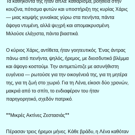
Τα καθήκοντά της ήταν απλά: καθάρισμα, βοήθεια στην
κουζίνα, πότισμα φυτών και υποστήριξη της κυρίας Χάρις
— μιας κομψής γυναίκας γύρω στα πενήντα, πάντα
άψογα ντυμένη, αλλά ψυχρή και απομακρυσμένη.
Μιλούσε ελάχιστα, πάντα βιαστικά.
Ο κύριος Χάρις, αντίθετα, ήταν γοητευτικός. Ένας άντρας
πάνω από πενήντα, ψηλός, ήρεμος, με διεισδυτικό βλέμμα
και άψογο κοστούμι. Την αντιμετώπιζε με ασυνήθιστη
ευγένεια — ρωτούσε για την οικογένειά της, για τη μητέρα
της, για τη ζωή στο χωριό. Για τη Λένα, είκοσι δύο χρονών,
μακριά από το σπίτι, το ενδιαφέρον του ήταν
παρηγορητικό, σχεδόν πατρικό.
**Μικρές Ακτίνες Ζεστασιάς**
Πέρασαν τρεις ήρεμοι μήνες. Κάθε βράδυ, η Λένα καθόταν