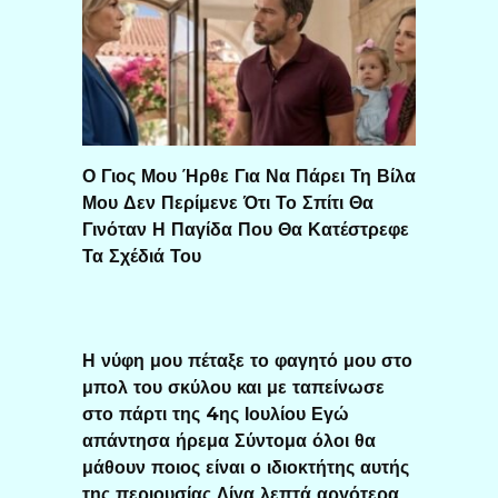
Ο Γιος Μου Ήρθε Για Να Πάρει Τη Βίλα
Μου Δεν Περίμενε Ότι Το Σπίτι Θα
Γινόταν Η Παγίδα Που Θα Κατέστρεφε
Τα Σχέδιά Του
Η νύφη μου πέταξε το φαγητό μου στο
μπολ του σκύλου και με ταπείνωσε
στο πάρτι της 4ης Ιουλίου Εγώ
απάντησα ήρεμα Σύντομα όλοι θα
μάθουν ποιος είναι ο ιδιοκτήτης αυτής
της περιουσίας Λίγα λεπτά αργότερα