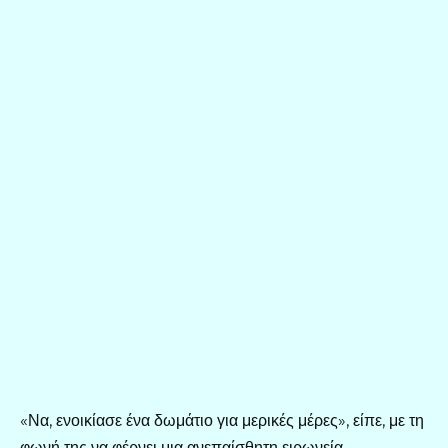
«Να, ενοικίασε ένα δωμάτιο για μερικές μέρες», είπε, με τη
φωνή της να φέρνει μια ανεπαίσθητη ειρωνεία.