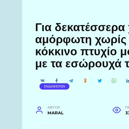
Για δεκατέσσερα 
αμόρφωτη χωρίς ν
κόκκινο πτυχίο μ
με τα εσώρουχά 
ΕΝΔΙΑΦΈΡΩΝ
АВТОР
П
MARAL
3