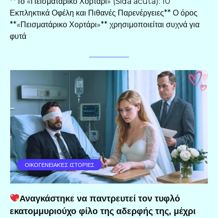
**Το «Πεισματάρικο Χορτάρι» (Sida acuta): 10
Εκπληκτικά Οφέλη και Πιθανές Παρενέργειες** Ο όρος
**«Πεισματάρικο Χορτάρι»** χρησιμοποιείται συχνά για
φυτά
ΟΙΚΟΓΕΝΕΙΑΚΈΣ ΙΣΤΟΡΊΕΣ
Αναγκάστηκε να παντρευτεί τον τυφλό
εκατομμυριούχο φίλο της αδερφής της, μέχρι