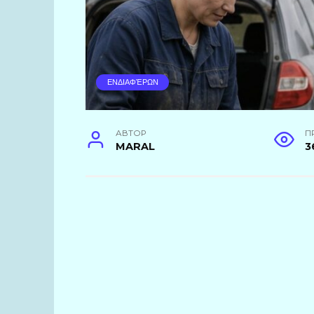
ΕΝΔΙΑΦΈΡΩΝ
АВТОР
П
MARAL
3