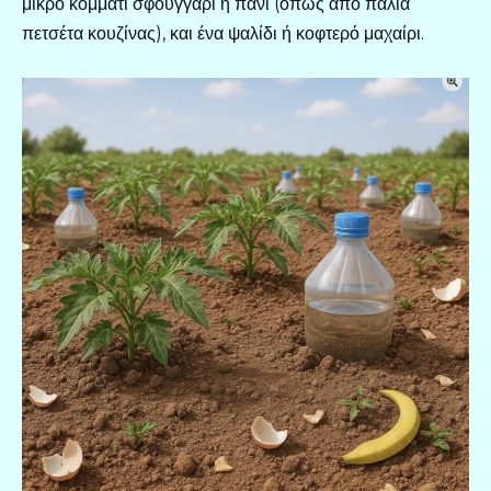
μικρό κομμάτι σφουγγάρι ή πανί (όπως από παλιά
πετσέτα κουζίνας), και ένα ψαλίδι ή κοφτερό μαχαίρι.