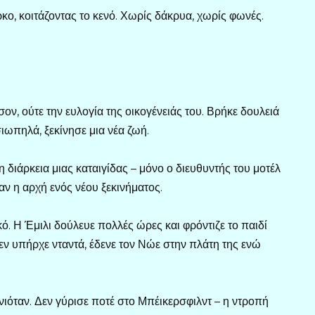
κο, κοιτάζοντας το κενό. Χωρίς δάκρυα, χωρίς φωνές.
σον, ούτε την ευλογία της οικογένειάς του. Βρήκε δουλειά
ιωπηλά, ξεκίνησε μια νέα ζωή.
η διάρκεια μιας καταιγίδας – μόνο ο διευθυντής του μοτέλ
αν η αρχή ενός νέου ξεκινήματος.
κό. Η Έμιλι δούλευε πολλές ώρες και φρόντιζε το παιδί
δεν υπήρχε νταντά, έδενε τον Νώε στην πλάτη της ενώ
ιόταν. Δεν γύρισε ποτέ στο Μπέικερσφιλντ – η ντροπή