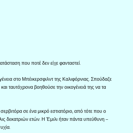
κατάσταση που ποτέ δεν είχε φανταστεί.
ογένεια στο Μπέικερσφιλντ της Καλιφόρνιας. Σπούδαζε
και ταυτόχρονα βοηθούσε την οικογένειά της να τα
σερβιτόρα σε ένα μικρό εστιατόριο, από τότε που ο
όλις δεκατριών ετών. Η Έμιλι ήταν πάντα υπεύθυνη –
υχία.