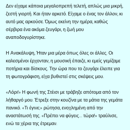
Δεν είχαμε κάποια μεγαλοπρεπή τελετή, απλώς μια μικρή,
ζεστή γιορτή. Και ήταν αρκετό. Είχαμε ο ένας τον άλλον, κι
αυτό μας αρκούσε. Όμως εκείνη την ημέρα, καθώς
σέρβιρα ένα ακόμα ζευγάρι, η ζωή μου
αναποδογυρίστηκε.
Η Ανακάλυψη, Ήταν μια μέρα όπως όλες οι άλλες. Οι
καλεσμένοι έρχονταν, η μουσική έπαιζε, κι εμείς γεμίζαμε
ποτήρια και δίσκους. Την ώρα που το ζευγάρι έλειπε για
τη φωτογράφιση, είχα βυθιστεί στις σκέψεις μου.
«Λόρι!» Η φωνή της Στέισι με τράβηξε απότομα από τον
λήθαργό μου. Έτρεξε στην κουζίνα με τα μάτια της γεμάτα
πανικό. «Τι έγινε;» ρώτησα, ενοχλημένη από την
αναστάτωσή της. «Πρέπει να φύγεις… τώρα!» τραύλισε,
ενώ τα χέρια της έτρεμαν.