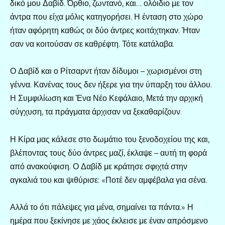
δικό μου Δαβίδ. Όρθιο, ζωντανό, και… ολόιδιο με τον
άντρα που είχα μόλις κατηγορήσει. Η ένταση στο χώρο
ήταν αφόρητη καθώς οι δύο άντρες κοιτάχτηκαν. Ήταν
σαν να κοιτούσαν σε καθρέφτη. Τότε κατάλαβα.
Ο Δαβίδ και ο Ρίτσαρντ ήταν δίδυμοι – χωρισμένοι στη
γέννα. Κανένας τους δεν ήξερε για την ύπαρξη του άλλου.
Η Συμφιλίωση και Ένα Νέο Κεφάλαιο, Μετά την αρχική
σύγχυση, τα πράγματα άρχισαν να ξεκαθαρίζουν.
Η Κίρα μας κάλεσε στο δωμάτιο του ξενοδοχείου της και,
βλέποντας τους δύο άντρες μαζί, έκλαψε – αυτή τη φορά
από ανακούφιση. Ο Δαβίδ με κράτησε σφιχτά στην
αγκαλιά του και ψιθύρισε: «Ποτέ δεν αμφέβαλα για σένα.
Αλλά το ότι πάλεψες για μένα, σημαίνει τα πάντα.» Η
ημέρα που ξεκίνησε με χάος έκλεισε με έναν απρόσμενο