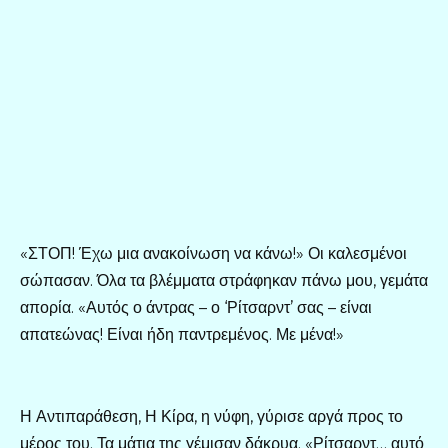
«ΣΤΟΠ! Έχω μια ανακοίνωση να κάνω!» Οι καλεσμένοι
σώπασαν. Όλα τα βλέμματα στράφηκαν πάνω μου, γεμάτα
απορία. «Αυτός ο άντρας – ο ‘Ρίτσαρντ’ σας – είναι
απατεώνας! Είναι ήδη παντρεμένος. Με μένα!»
Η Αντιπαράθεση, Η Κίρα, η νύφη, γύρισε αργά προς το
μέρος του. Τα μάτια της γέμισαν δάκρυα. «Ρίτσαρντ… αυτό