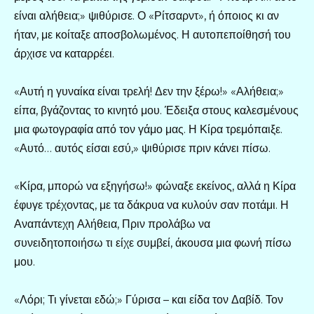
είναι αλήθεια;» ψιθύρισε. Ο «Ρίτσαρντ», ή όποιος κι αν
ήταν, με κοίταξε αποσβολωμένος. Η αυτοπεποίθησή του
άρχισε να καταρρέει.
«Αυτή η γυναίκα είναι τρελή! Δεν την ξέρω!» «Αλήθεια;»
είπα, βγάζοντας το κινητό μου. Έδειξα στους καλεσμένους
μια φωτογραφία από τον γάμο μας. Η Κίρα τρεμόπαιξε.
«Αυτό… αυτός είσαι εσύ,» ψιθύρισε πριν κάνει πίσω.
«Κίρα, μπορώ να εξηγήσω!» φώναξε εκείνος, αλλά η Κίρα
έφυγε τρέχοντας, με τα δάκρυα να κυλούν σαν ποτάμι. Η
Αναπάντεχη Αλήθεια, Πριν προλάβω να
συνειδητοποιήσω τι είχε συμβεί, άκουσα μια φωνή πίσω
μου.
«Λόρι; Τι γίνεται εδώ;» Γύρισα – και είδα τον Δαβίδ. Τον